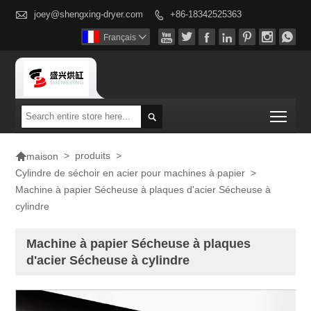

joey@shengxing-dryer.com
+86-18342525363








Français

Togg


>
produits
>
maison
Cylindre de séchoir en acier pour machines à papier
>
Machine à papier Sécheuse à plaques d'acier Sécheuse à
cylindre
Machine à papier Sécheuse à plaques
d'acier Sécheuse à cylindre