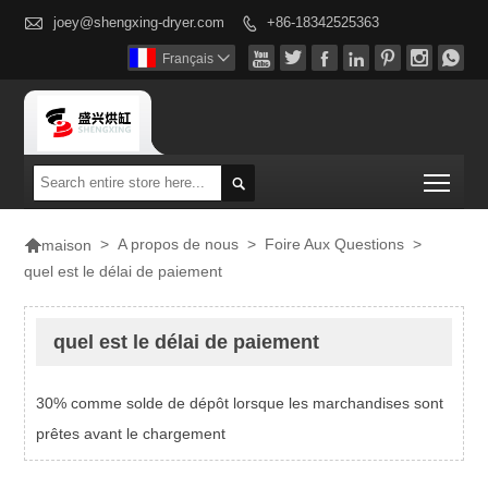

joey@shengxing-dryer.com
+86-18342525363








Français

Togg


>
A propos de nous
>
Foire Aux Questions
>
maison
quel est le délai de paiement
quel est le délai de paiement
30% comme solde de dépôt lorsque les marchandises sont
prêtes avant le chargement